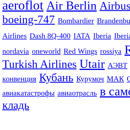
aeroflot
Air Berlin
Airbu
boeing-747
Bombardier
Brandenbu
Airlines
Dash 8Q-400
IATA
Iberia
Iberi
nordavia
oneworld
Red Wings
rossiya
Utair
Turkish Airlines
АЭВТ
Кубань
конвенция
Курумоч
МАК
в сам
авиакатастрофы
авиаотрасль
кладь