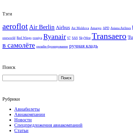
Тэги
aeroflot
Air Berlin
Airbus
Air Moldova
Amargo
APD
Asiana Airlines
Transaero
Ryanair
Tu
oneworld
Red Wings
rossiya
S7
SAS
SkyWest
в самолёте
ручная кладь
онлайн-бронирование
Поиск
Рубрики
Авиабилеты
Авиакомпании
Новости
Спецпредложения авиакомпаний
Статьи