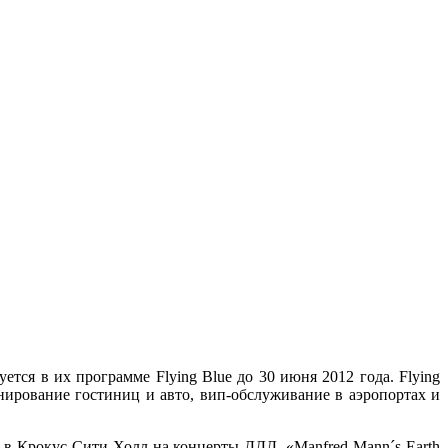
ется в их программе Flying Blue до 30 июня 2012 года. Flying
онирование гостиниц и авто, вип-обслуживание в аэропортах и
 в Крокус Сити Холл на концерты ДДД, «Manfred Mann´s Earth