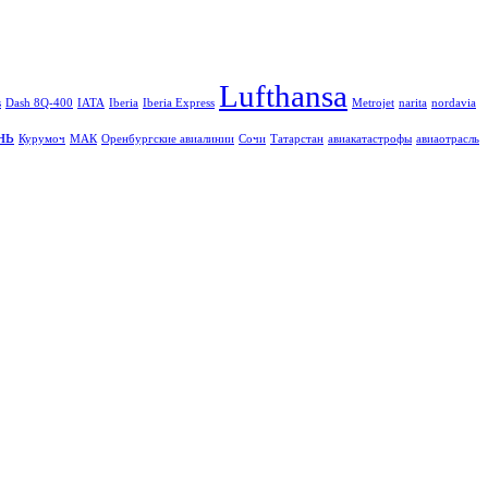
Lufthansa
s
Dash 8Q-400
IATA
Iberia
Iberia Express
Metrojet
narita
nordavia
нь
Курумоч
МАК
Оренбургские авиалинии
Сочи
Татарстан
авиакатастрофы
авиаотрасль