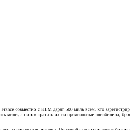
France совместно с KLM дарят 500 миль всем, кто зарегистриру
вать мили, а потом тратить их на премиальные авиабилеты, бр
олучить специальные подарки. Призовой фонд составляют билеты