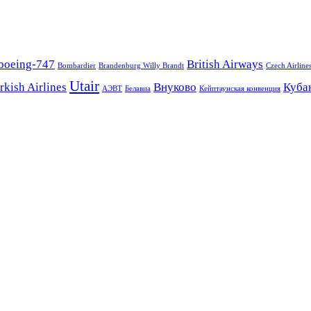
boeing-747
British Airways
Bombardier
Brandenburg Willy Brandt
Czech Airline
Utair
rkish Airlines
Внуково
Куба
АЭВТ
Белавиа
Кейптаунская конвенция