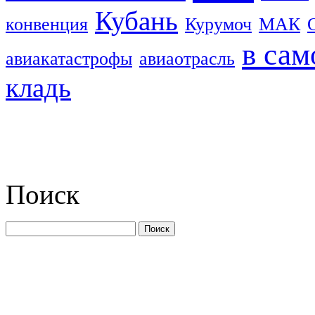
Кубань
конвенция
Курумоч
МАК
в сам
авиакатастрофы
авиаотрасль
кладь
Поиск