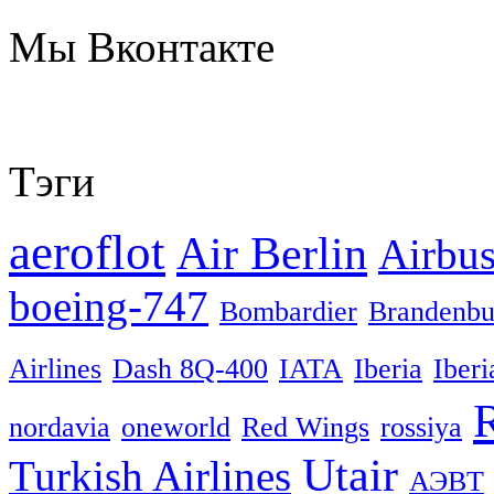
Мы
Вконтакте
Тэги
aeroflot
Air Berlin
Airbu
boeing-747
Bombardier
Brandenbu
Airlines
Dash 8Q-400
IATA
Iberia
Iberi
nordavia
oneworld
Red Wings
rossiya
Utair
Turkish Airlines
АЭВТ